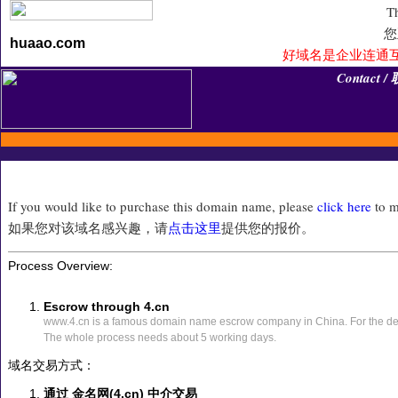
Th
您
huaao.com
好域名是企业连通互
Contact 
手机
邮
If you would like to purchase this domain name, please
click here
to m
如果您对该域名感兴趣，请
点击这里
提供您的报价。
Process Overview:
Escrow through 4.cn
www.4.cn is a famous domain name escrow company in China. For the det
The whole process needs about 5 working days.
域名交易方式：
通过 金名网(4.cn) 中介交易